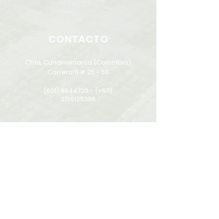
CONTACTO
Chía, Cundinamarca (Colombia)
Carrera 11 # 25 - 50
(601) 8844723
- (+57)
3156125386
Política de protección de datos
Peticiones, quejas o recursos
COLEGIOS EN EL MUNDO
Manyanet Bogotá (Colombia)
Manyanet Medellín (Colombia)