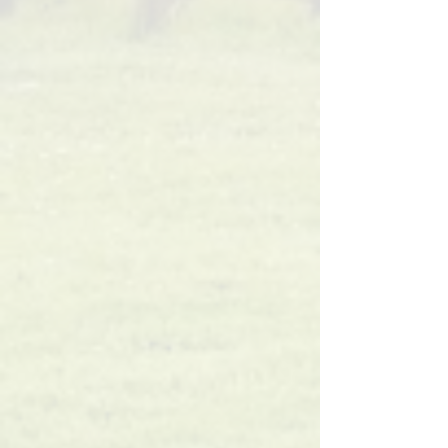
ADMISIONES
CIRCULAR
PROCESO DE
ADMISIÓN
Descarga
SOLICITUD
PARA