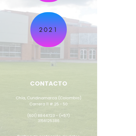
2021
CONTACTO
Chía, Cundinamarca (Colombia)
Carrera 11 # 25 - 50
(601) 8844723
- (+57)
3156125386