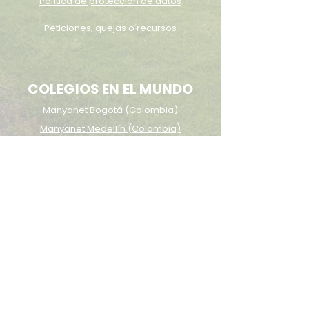
Política de protección de datos
Peticiones, quejas o recursos
COLEGIOS EN EL MUNDO
Manyanet Bogotá (Colombia)
Manyanet Medellín (Colombia)
Manyanet Tres Arroyos (Argentina)
Manyanet Alcobendas (España)
Manyanet Begues (España)
Manyanet Blanes (España)
Manyanet Les Corts (España)
Manyanet Molins (España)
Manyanet Reus (España)
Manyanet Vilafranca (España)